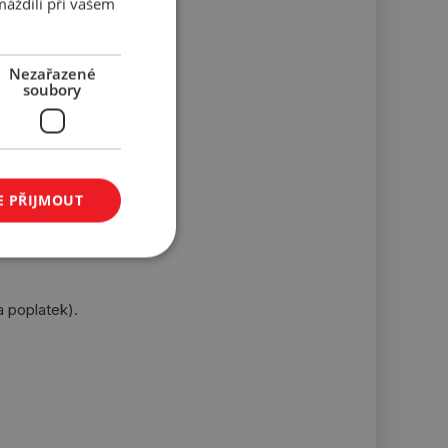
máždili při vašem
Nezařazené
soubory
E PŘIJMOUT
a poplatek).