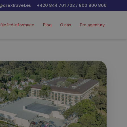
@orextravel.eu
+420 844 701 702 / 800 800 806
ůležité informace
Blog
O nás
Pro agentury