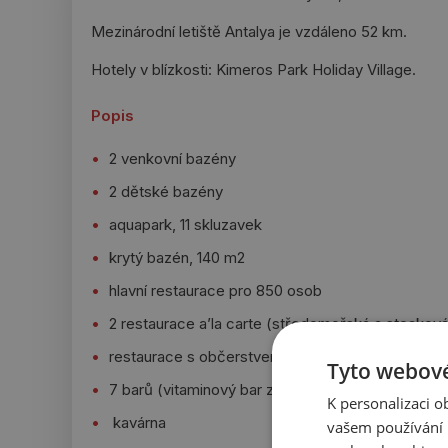
Mezinárodní letiště Antalya je vzdáleno 52 km.
Hotely v blízkosti: Kimeros Park Holiday Village.
Popis
2 venkovní bazény
2 dětské bazény
aquapark, 11 skluzavek
krytý bazén, 140 m2
hlavní restaurace pro 850 osob
2 restaurace a’la carte (středomořská a steaková
restaurace s občerstvením
Tyto webové
7 barů (vitaminový bar za poplatek)
K personalizaci 
kavárna
vašem používání n