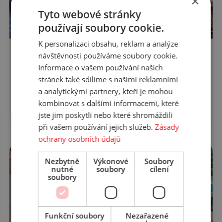
×
Tyto webové stránky
používají soubory cookie.
K personalizaci obsahu, reklam a analýze
návštěvnosti používáme soubory cookie.
Informace o vašem používání našich
Kleopatra Blue Hawaii
stránek také sdílíme s našimi reklamními
a analytickými partnery, kteří je mohou
Alanya
kombinovat s dalšími informacemi, které
14.08.2026, 6 nocí, cena na osobu ve
11 118 Kč
jste jim poskytli nebo které shromáždili
dvoulůžkovém pokoji začíná od
při vašem používání jejich služeb.
Zásady
ochrany osobních údajů
Nezbytně
Výkonové
Soubory
nutné
soubory
cílení
soubory
Funkční soubory
Nezařazené