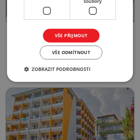
soubory
VŠE PŘIJMOUT
Elit Life Hotel
VŠE ODMÍTNOUT
Kemer
14.08.2026, 6 nocí, cena na osobu ve
ZOBRAZIT PODROBNOSTI
14 931 Kč
dvoulůžkovém pokoji začíná od