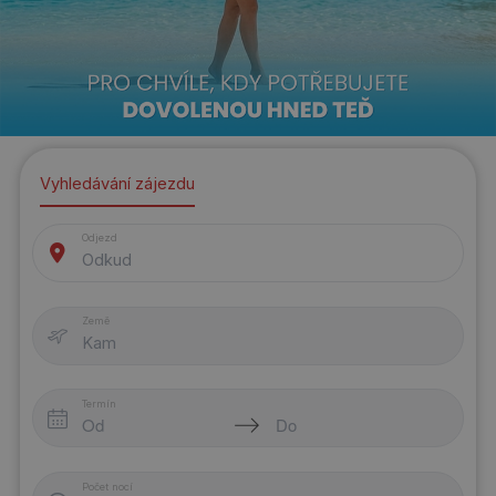
Vyhledávání zájezdu
Odjezd
Odkud
Země
Kam
Termín
Počet nocí